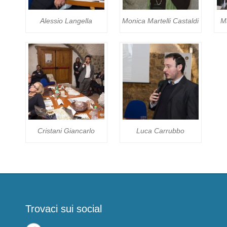
Alessio Langella
Monica Martelli Castaldi
M
Cristani Giancarlo
Luca Carrubbo
Trovaci sui social